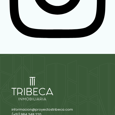
informacion@proyectostribeca.com
(+51) 984 348 220